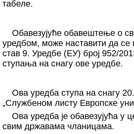
табеле.
Обавезујуће обавештење о свр
уредбом, може наставити да се 
став 9. Уредбе (ЕУ) број 952/20
ступања на снагу ове уредбе.
Ова уредба ступа на снагу 20
„Службеном листу Европске униј
Ова уредба је обавезујућа у 
свим државама чланицама.