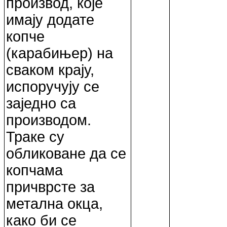
производ, које
имају додате
копче
(карабињер) на
сваком крају,
испоручују се
заједно са
производом.
Траке су
обликоване да се
копчама
причврсте за
метална окца,
како би се