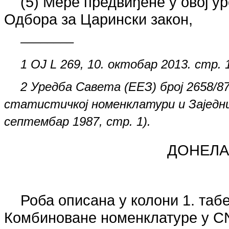
(5) Мере предвиђене у овој 
Одбора за Царински закон,
––––––––
1 OJ L 269, 10. октобар 2013. стр. 
2 Уредба Савета (ЕЕЗ) број 2658/87
статистичкој номенклатури и Заједнич
септембар 1987, стр. 1).
ДОНЕЛА 
Роба описана у колони 1. табе
Комбиноване номенклатуре у CN 