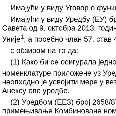
Имајући у виду Уговор о функ
Имајући у виду Уредбу (ЕУ) б
Савета од 9. октобра 2013. годи
1
Уније
, а посебно члан 57. став 4
с обзиром на то да:
(1) Како би се осигурала је
номенклатуре приложене уз Уред
неопходно је усвојити мере у в
Анексу ове уредбе.
(2) Уредбом (ЕЕЗ) број 2658/
примењивање Комбиноване номе