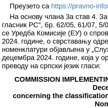
Преузето са
https://pravno-inf
На основу члана 3а став 4. З
гласник РС”, бр. 62/05, 61/07, 5/
се Уредба Комисије (ЕУ) о спро
2024. године, о сврставању одр
номенклатури објављена у „Служ
децембра 2024. године, која у о
преводу на српски језик гласи:
COMMISSION IMPLEMENTING
Dec
concerning the classificatio
Nom