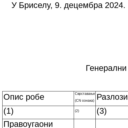
У Бриселу, 9. децембра 2024. 
Генерални 
Сврставање
Опис робе
Разлози
(CN ознака)
(1)
(3)
(2)
Правоугаони