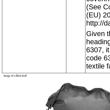
(See C
(EU) 20
http://
Given th
heading
6307, i
code 63
textile 