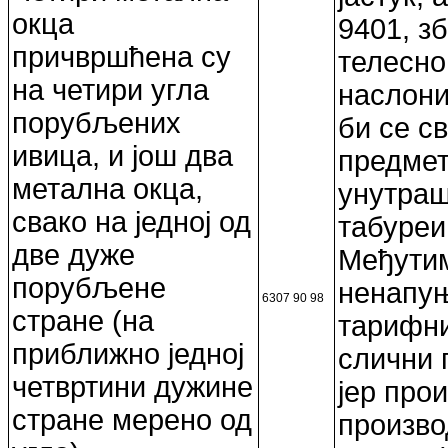
окца
9401, з
причвршћена су
телесно
на четири угла
наслони
порубљених
би се с
ивица, и још два
предмет
метална окца,
унутраш
свако на једној од
табуреи
две дуже
Међутим
порубљене
ненапуњ
6307 90 98
стране (на
тарифни
приближно једној
слични 
четвртини дужине
јер про
стране мерено од
произво