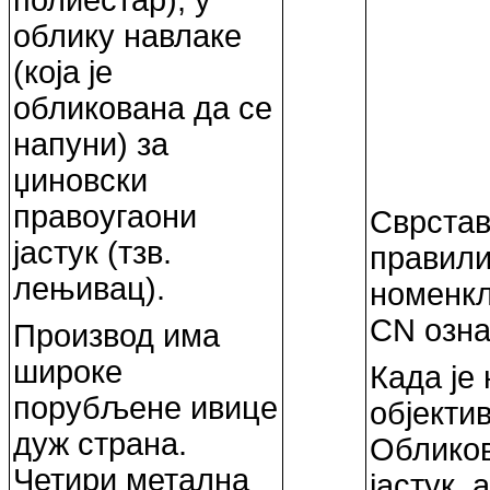
облику навлаке
(која је
обликована да се
напуни) за
џиновски
правоугаони
Сврстав
јастук (тзв.
правил
лењивац).
номенкл
CN озна
Производ има
широке
Када је 
порубљене ивице
објекти
дуж страна.
Обликов
Четири метална
јастук,