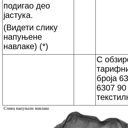
подигао део
јастука.
(Видети слику
напуњене
навлаке) (*)
С обзир
тарифни
броја 6
6307 90
текстил