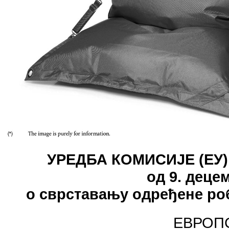
УРЕДБА КОМИСИЈЕ (ЕУ)
од 9. деце
о сврставању одређене ро
ЕВРОП