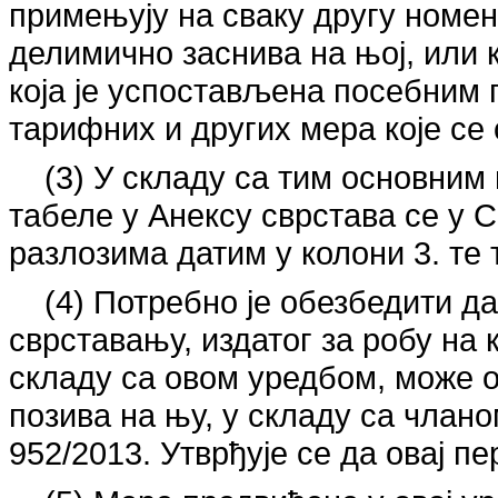
примењују на сваку другу номен
делимично заснива на њој, или к
која је успостављена посебним
тарифних и других мера које се
(3) У складу са тим основним
табеле у Анексу сврстава се у 
разлозима датим у колони 3. те 
(4) Потребно је обезбедити д
сврставању, издатог за робу на к
складу са овом уредбом, може о
позива на њу, у складу са чланом
952/2013. Утврђује се да овај п