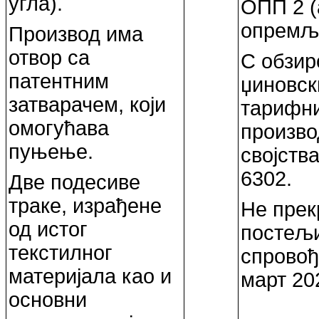
угла).
ОПП 2 (
опремље
Производ има
отвор са
С обзир
патентним
џиновск
затварачем, који
тарифни
омогућава
произво
пуњење.
својств
6302.
Две подесиве
траке, израђене
Не прек
од истог
постељи
текстилног
спровођ
материјала као и
март 20
основни