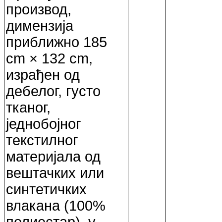
производ,
димензија
приближно 185
cm × 132 cm,
израђен од
дебелог, густо
тканог,
једнобојног
текстилног
материјала од
вештачких или
синтетичких
влакана (100%
полиестар), у